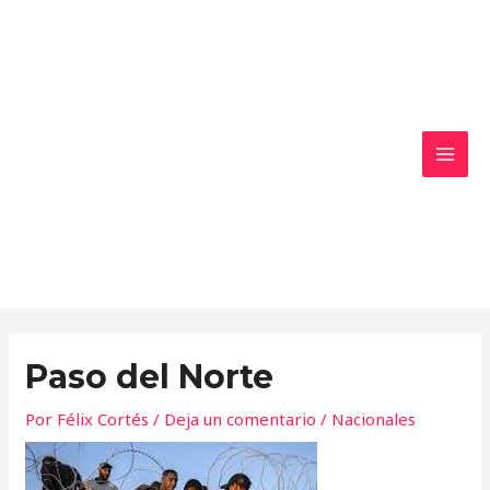
Ir
MAI
al
MEN
contenido
Paso del Norte
Por
Félix Cortés
/
Deja un comentario
/
Nacionales