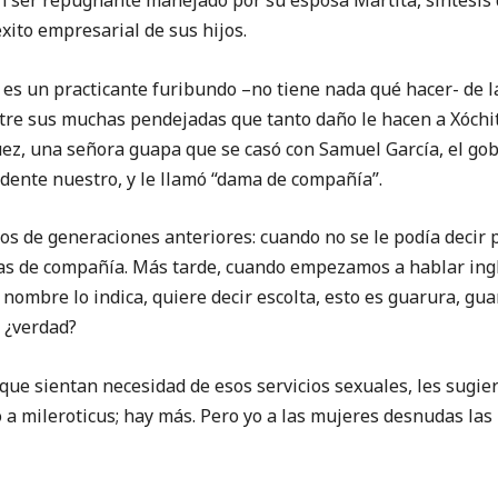
un ser repugnante manejado por su esposa Martita, síntesis 
éxito empresarial de sus hijos.
x es un practicante furibundo –no tiene nada qué hacer- de l
ntre sus muchas pendejadas que tanto daño le hacen a Xóchit
ez, una señora guapa que se casó con Samuel García, el g
idente nuestro, y le llamó “dama de compañía”.
los de generaciones anteriores: cuando no se le podía decir
as de compañía. Más tarde, cuando empezamos a hablar ingl
u nombre lo indica, quiere decir escolta, esto es guarura, gu
, ¿verdad?
 que sientan necesidad de esos servicios sexuales, les sugi
o a mileroticus; hay más. Pero yo a las mujeres desnudas las