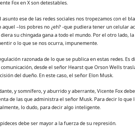
ente Fox en X son detestables.
asunto ese de las redes sociales nos tropezamos con el blan
 aquel –los pobres no ¿eh? -que pudiera tener un celular ac
le diera su chingada gana a todo el mundo. Por el otro lado, la
 mentir o lo que se nos ocurra, impunemente.
ulación razonada de lo que se publica en estas redes. Es di
 comunicación, desde el señor Hearst que Orson Wells trasl
ecisión del dueño. En este caso, el señor Elon Musk.
edante, y somnífero, y aburrido y aberrante, Vicente Fox deb
nta de las que administra el señor Musk. Para decir lo que l
almente, lo dudo, para decir algo inteligente.
upideces debe ser mayor a la fuerza de su represión.