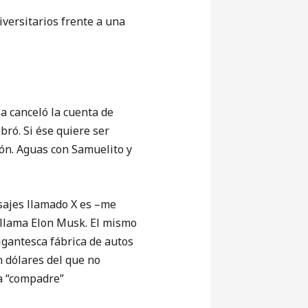
versitarios frente a una
a canceló la cuenta de
ró. Si ése quiere ser
ión. Aguas con Samuelito y
nsajes llamado X es –me
e llama Elon Musk. El mismo
gantesca fábrica de autos
n dólares del que no
ma “compadre”