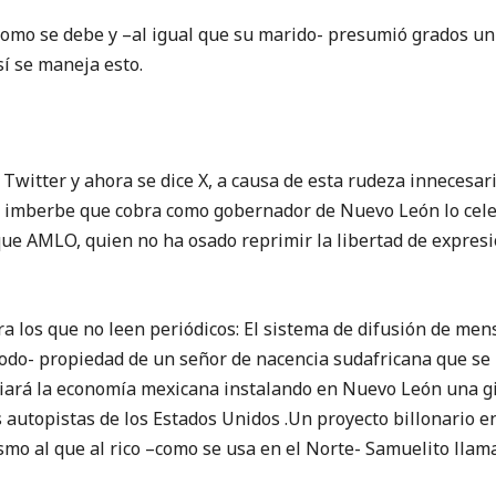
mo se debe y –al igual que su marido- presumió grados uni
í se maneja esto.
witter y ahora se dice X, a causa de esta rudeza innecesari
o imberbe que cobra como gobernador de Nuevo León lo celeb
que AMLO, quien no ha osado reprimir la libertad de expres
a los que no leen periódicos: El sistema de difusión de me
 todo- propiedad de un señor de nacencia sudafricana que s
ará la economía mexicana instalando en Nuevo León una gi
s autopistas de los Estados Unidos .Un proyecto billonario e
smo al que al rico –como se usa en el Norte- Samuelito lla