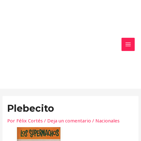
Ir
MAI
al
MEN
contenido
Plebecito
Por
Félix Cortés
/
Deja un comentario
/
Nacionales