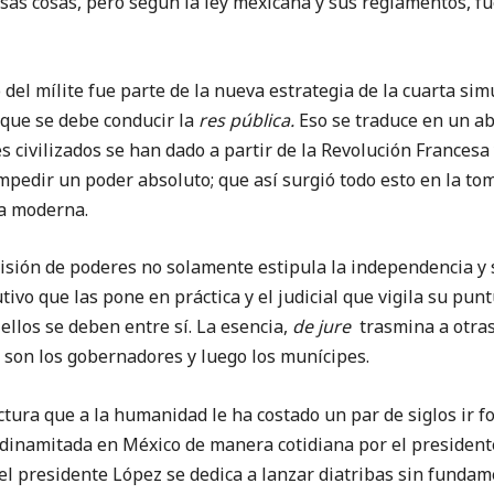
sas cosas, pero según la ley mexicana y sus reglamentos, fu
 mílite fue parte de la nueva estrategia de la cuarta simu
 que se debe conducir la
res pública.
Eso se traduce en un ab
es civilizados se han dado a partir de la Revolución Francesa
mpedir un poder absoluto; que así surgió todo esto en la toma
ia moderna.
n de poderes no solamente estipula la independencia y so
utivo que las pone en práctica y el judicial que vigila su pun
ellos se deben entre sí. La esencia,
de jure
trasmina a otras
 son los gobernadores y luego los munícipes.
 que a la humanidad le ha costado un par de siglos ir fo
 dinamitada en México de manera cotidiana por el president
el presidente López se dedica a lanzar diatribas sin fundame