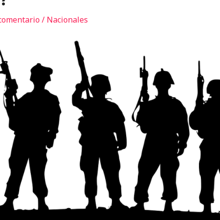
e?
comentario
/
Nacionales