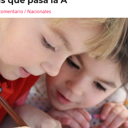
s que pasa la A
comentario
/
Nacionales