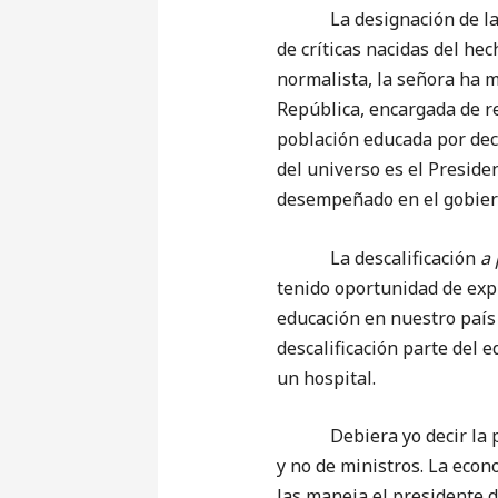
La designación de la seño
de críticas nacidas del he
normalista, la señora ha m
República, encargada de re
población educada por dec
del universo es el Preside
desempeñado en el gobiern
La descalificación
a 
tenido oportunidad de exp
educación en nuestro país
descalificación parte del
un hospital.
Debiera yo decir la pero
y no de ministros. La econ
las maneja el presidente 