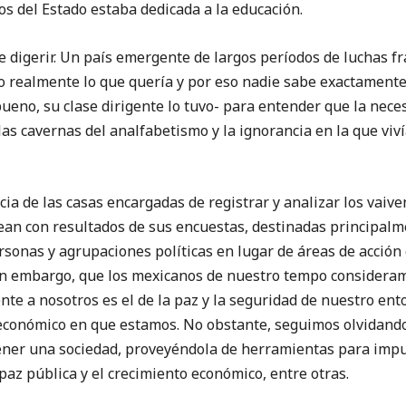
sos del Estado estaba dedicada a la educación.
erir. Un país emergente de largos períodos de luchas fra
realmente lo que quería y por eso nadie sabe exactamente lo
bueno, su clase dirigente lo tuvo- para entender que la neces
as cavernas del analfabetismo y la ignorancia en la que viví
 las casas encargadas de registrar y analizar los vaivene
an con resultados de sus encuestas, destinadas principalme
rsonas y agrupaciones políticas en lugar de áreas de acción
sin embargo, que los mexicanos de nuestro tempo consideram
e a nosotros es el de la paz y la seguridad de nuestro ent
o económico en que estamos. No obstante, seguimos olvidando
ener una sociedad, proveyéndola de herramientas para impu
 paz pública y el crecimiento económico, entre otras.