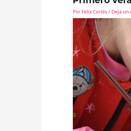
Primero verá
Por
Félix Cortés
/
Deja un 