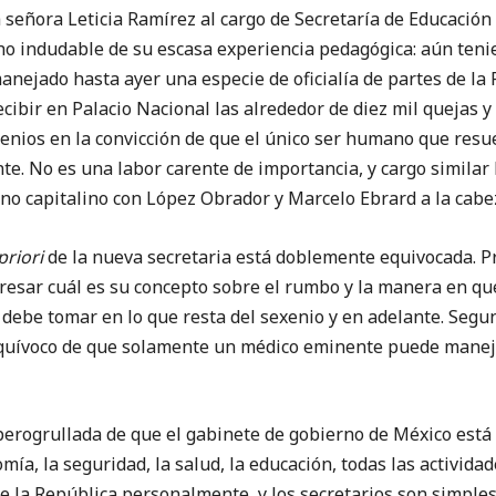
ra Leticia Ramírez al cargo de Secretaría de Educación P
cho indudable de su escasa experiencia pedagógica: aún teni
anejado hasta ayer una especie de oficialía de partes de la 
cibir en Palacio Nacional las alrededor de diez mil quejas y
enios en la convicción de que el único ser humano que resu
nte. No es una labor carente de importancia, y cargo simila
o capitalino con López Obrador y Marcelo Ebrard a la cabe
priori
de la nueva secretaria está doblemente equivocada. P
resar cuál es su concepto sobre el rumbo y la manera en que
 debe tomar en lo que resta del sexenio y en adelante. Segu
 equívoco de que solamente un médico eminente puede manej
grullada de que el gabinete de gobierno de México está 
omía, la seguridad, la salud, la educación, todas las activid
de la República personalmente, y los secretarios son simp