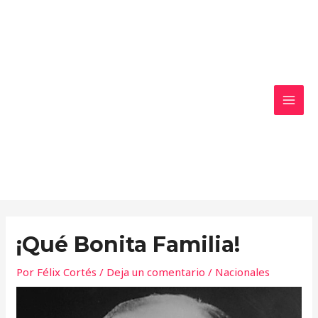
Ir
MAI
al
MEN
contenido
¡Qué Bonita Familia!
Por
Félix Cortés
/
Deja un comentario
/
Nacionales