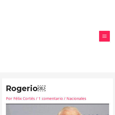
Ir
MAI
al
MEN
contenido
Rogerio￼
Por
Félix Cortés
/
1 comentario
/
Nacionales