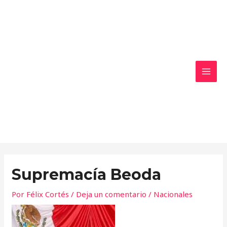
Ir
MAI
al
MEN
contenido
Supremacía Beoda
Por
Félix Cortés
/
Deja un comentario
/
Nacionales