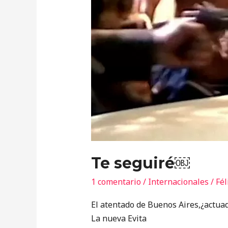
Te seguiré￼
1 comentario
/
Internacionales
/
Fél
El atentado de Buenos Aires,¿actuado
La nueva Evita