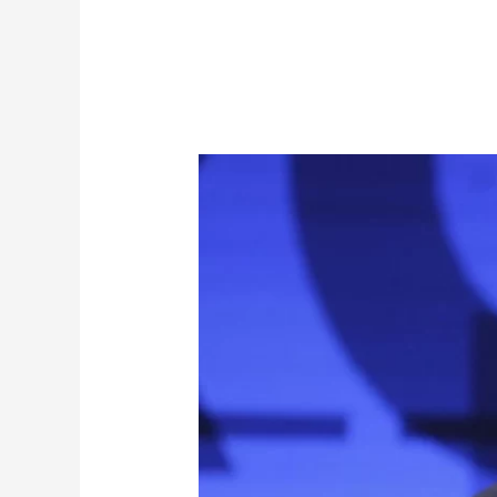
Yo
soy
Ciro