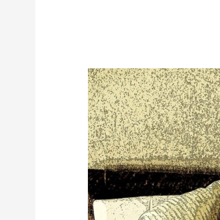
El
Derecho
de
Morir