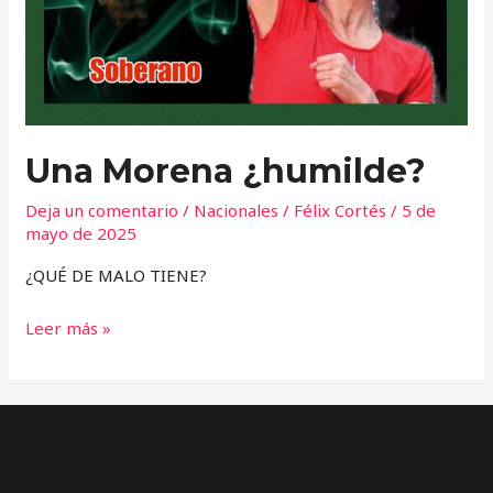
Una Morena ¿humilde?
Deja un comentario
/
Nacionales
/
Félix Cortés
/
5 de
mayo de 2025
¿QUÉ DE MALO TIENE?
Leer más »