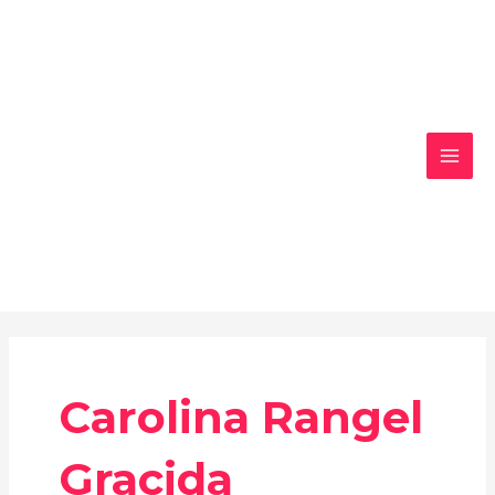
Ir
MAI
al
MEN
contenido
Carolina Rangel
Gracida