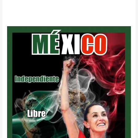
Una
Morena
¿humilde?