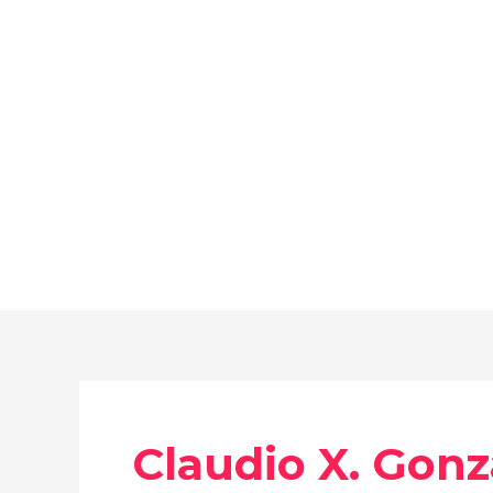
Ir
al
contenido
Claudio X. Gonz