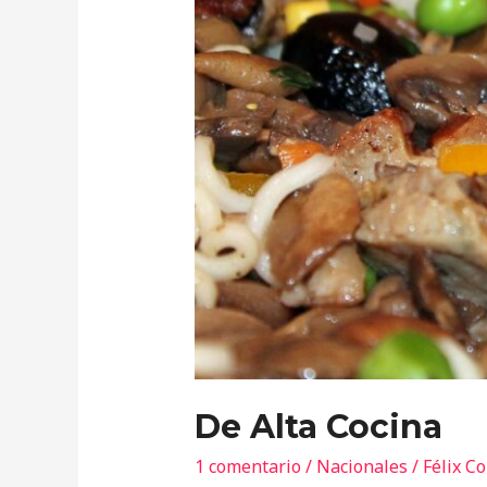
De Alta Cocina
1 comentario
/
Nacionales
/
Félix C