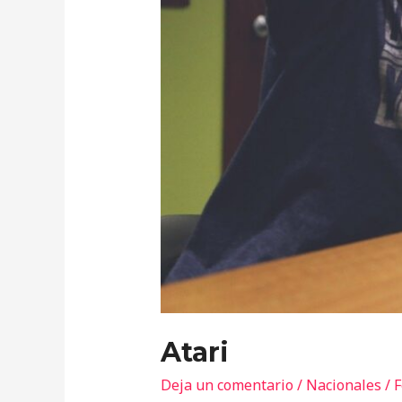
Atari
Deja un comentario
/
Nacionales
/
F