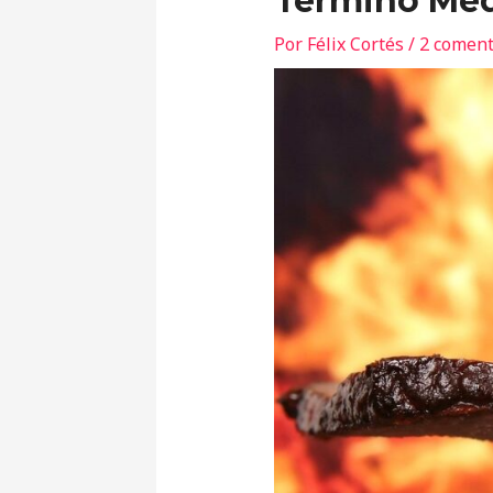
Término Me
Por
Félix Cortés
/
2 coment