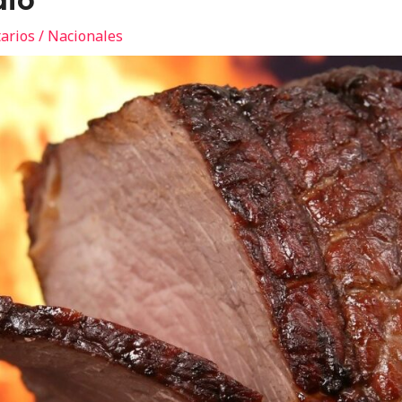
dio
arios
/
Nacionales