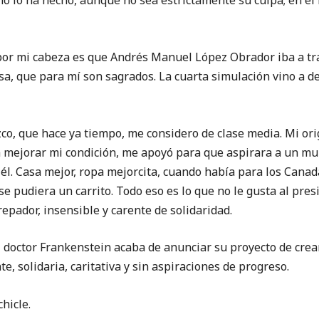
o lo ha hecho, aunque no sea estrictamente su culpa; en el
i cabeza es que Andrés Manuel López Obrador iba a tra
sa, que para mí son sagrados. La cuarta simulación vino a d
e hace ya tiempo, me considero de clase media. Mi orig
 mejorar mi condición, me apoyó para que aspirara a un mu
 él. Casa mejor, ropa mejorcita, cuando había para los Cana
se pudiera un carrito. Todo eso es lo que no le gusta al pres
repador, insensible y carente de solidaridad.
tor Frankenstein acaba de anunciar su proyecto de crear
e, solidaria, caritativa y sin aspiraciones de progreso.
icle.