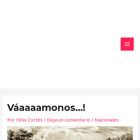
Ir
MAI
al
MEN
contenido
Váaaaamonos…!
Por
Félix Cortés
/
Deja un comentario
/
Nacionales