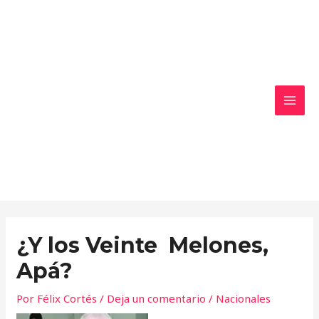
Ir
MAI
al
MEN
contenido
¿Y los Veinte Melones,
Apá?
Por
Félix Cortés
/
Deja un comentario
/
Nacionales