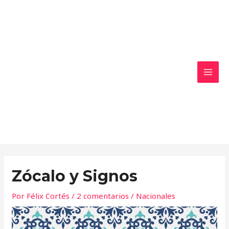
Ir
MAI
al
MEN
contenido
Zócalo y Signos
Por
Félix Cortés
/
2 comentarios
/
Nacionales