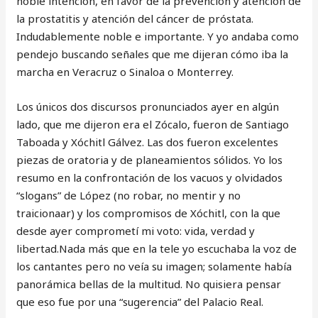
noble intención, en favor de la prevención y atención de
la prostatitis y atención del cáncer de próstata.
Indudablemente noble e importante. Y yo andaba como
pendejo buscando señales que me dijeran cómo iba la
marcha en Veracruz o Sinaloa o Monterrey.
Los únicos dos discursos pronunciados ayer en algún
lado, que me dijeron era el Zócalo, fueron de Santiago
Taboada y Xóchitl Gálvez. Las dos fueron excelentes
piezas de oratoria y de planeamientos sólidos. Yo los
resumo en la confrontación de los vacuos y olvidados
“slogans” de López (no robar, no mentir y no
traicionaar) y los compromisos de Xóchitl, con la que
desde ayer comprometí mi voto: vida, verdad y
libertad.Nada más que en la tele yo escuchaba la voz de
los cantantes pero no veía su imagen; solamente había
panorámica bellas de la multitud. No quisiera pensar
que eso fue por una “sugerencia” del Palacio Real.