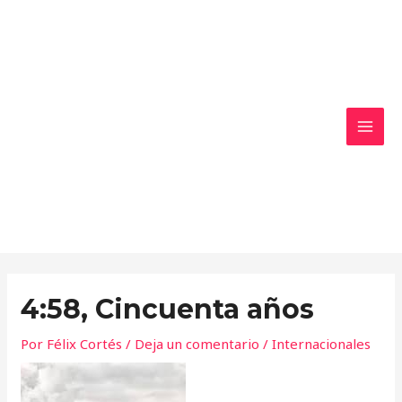
Ir
MAI
al
MEN
contenido
4:58, Cincuenta años
Por
Félix Cortés
/
Deja un comentario
/
Internacionales