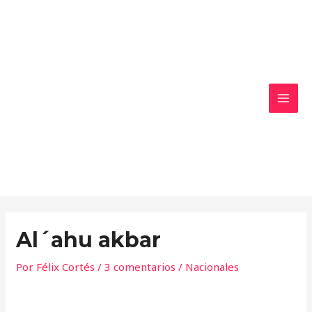
Ir
MAI
al
MEN
contenido
Al´ahu akbar
Por
Félix Cortés
/
3 comentarios
/
Nacionales