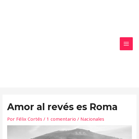
Ir
MAI
al
MEN
contenido
Amor al revés es Roma
Por
Félix Cortés
/
1 comentario
/
Nacionales