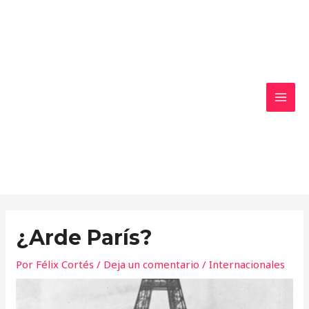
Ir
MAI
al
MEN
contenido
¿Arde París?
Por
Félix Cortés
/
Deja un comentario
/
Internacionales