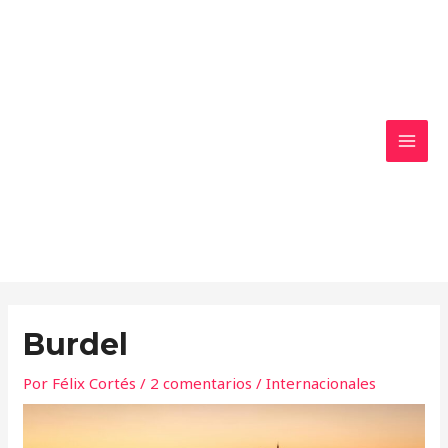
Ir
MAI
al
MEN
contenido
Burdel
Por
Félix Cortés
/
2 comentarios
/
Internacionales