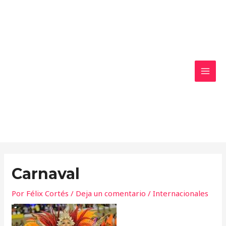
Ir
MAI
al
MEN
contenido
Carnaval
Por
Félix Cortés
/
Deja un comentario
/
Internacionales