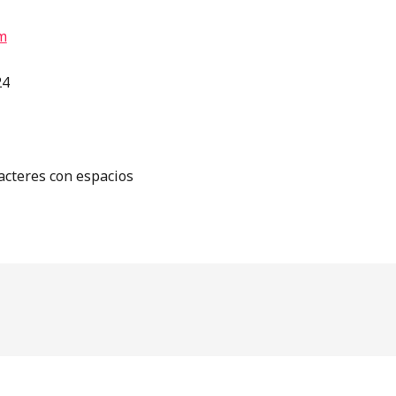
m
24
cteres con espacios