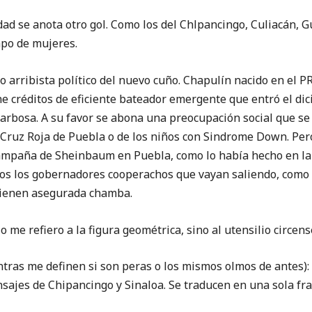
dad se anota otro gol. Como los del Chlpancingo, Culiacán, 
mpo de mujeres.
o arribista político del nuevo cuño. Chapulín nacido en el 
e créditos de eficiente bateador emergente que entró el dic
 Barbosa. A su favor se abona una preocupación social que se
a Cruz Roja de Puebla o de los niños con Sindrome Down. Per
ampaña de Sheinbaum en Puebla, como lo había hecho en la d
os los gobernadores cooperachos que vayan saliendo, como 
tienen asegurada chamba.
o me refiero a la figura geométrica, sino al utensilio circens
as me definen si son peras o los mismos olmos de antes):
sajes de Chipancingo y Sinaloa. Se traducen en una sola fra