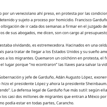
do por un venezolano ahí preso, en protesta por las condic
detenido y sujeto a proceso por homicidio. Francisco Garduñ
a olbigación de ir cada dos semanas a firmar en el juzgado d
los de sus abogados, me dicen, son con cargo al presupuest
 estaba olvidando, es estremecedora. Hacinados en una celda
s para tratar de llegar a los Estados Unidos y su sueño am
s a los migrantes. Quemaron un colchónn en protesta, el fu
l lugar porque “no econtraron” las llaves para salvar la vid
 Gobernación y jefe de Garduño, Adán Augusto López, exoner
 hizo el presidente López y ahora la presidente Sheinbau
iendo”. La defensa legal de Garduño fue más sutil: según ella
a los casi dos millones de migrantes que entran a Méxco por 
no podía estar en todas partes, Carancho.