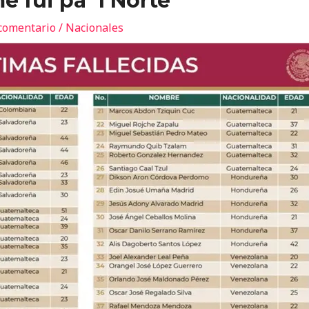
 fui pa´l Norte
comentario
/
Nacionales