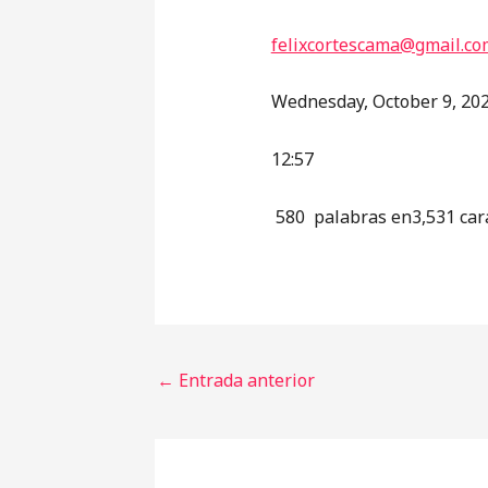
felixcortescama@gmail.co
Wednesday, October 9, 20
12:57
580 palabras en3,531 cara
←
Entrada anterior