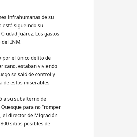
iones infrahumanas de su
o está sigueindo su
e Ciudad Juárez. Los gastos
o del INM.
 por el único delito de
ericano, estaban viviendo
ego se saió de control y
a de estos miserables.
ó a su subalterno de
m. Quesque para no “romper
, el director de Migración
800 sitios posibles de