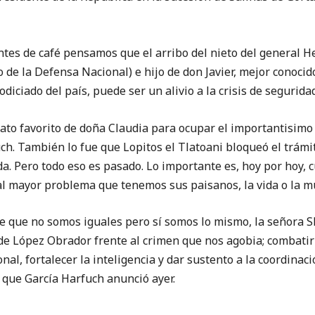
ntes de café pensamos que el arribo del nieto del general 
 de la Defensa Nacional) e hijo de don Javier, mejor conoc
odiciado del país, puede ser un alivio a la crisis de segurida
ato favorito de doña Claudia para ocupar el importantisimo 
h. También lo fue que Lopitos el Tlatoani bloqueó el trámi
a. Pero todo eso es pasado. Lo importante es, hoy por hoy, cu
l mayor problema que tenemos sus paisanos, la vida o la mu
 que no somos iguales pero sí somos lo mismo, la señora 
 de López Obrador frente al crimen que nos agobia; combatir
nal, fortalecer la inteligencia y dar sustento a la coordinaci
 que García Harfuch anunció ayer.