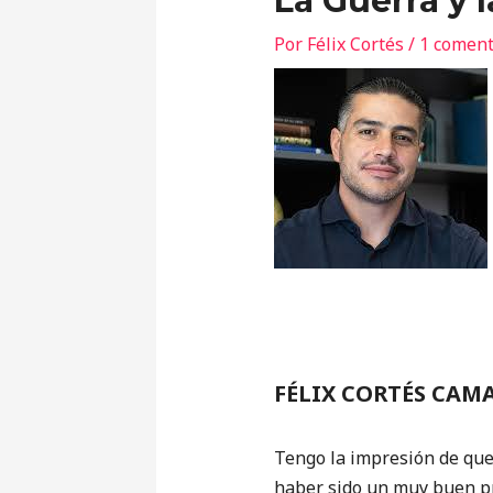
La Guerra y l
Por
Félix Cortés
/
1 coment
FÉLIX CORTÉS CAM
Tengo la impresión de que
haber sido un muy buen pre