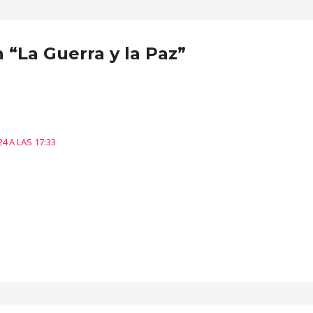
 “La Guerra y la Paz”
4 A LAS 17:33