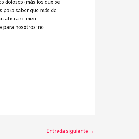
ios dolosos (más los que se
os para saber que más de
man ahora crímen
e para nosotros; no
Entrada siguiente
→