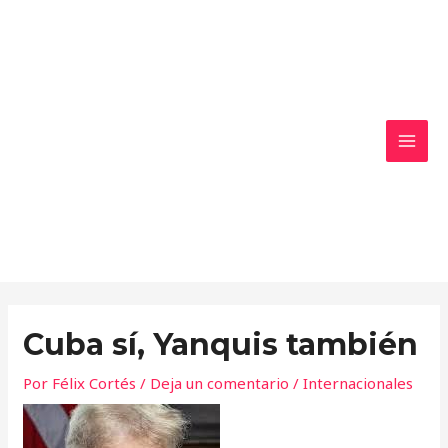
Ir
MAI
al
MEN
contenido
Cuba sí, Yanquis también
Por
Félix Cortés
/
Deja un comentario
/
Internacionales