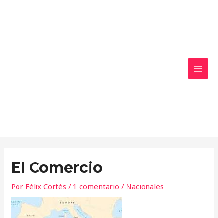
Ir
MAI
al
MEN
contenido
El Comercio
Por
Félix Cortés
/
1 comentario
/
Nacionales