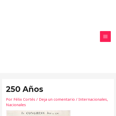
Ir
MAI
al
MEN
contenido
250 Años
Por
Félix Cortés
/
Deja un comentario
/
Internacionales
,
Nacionales