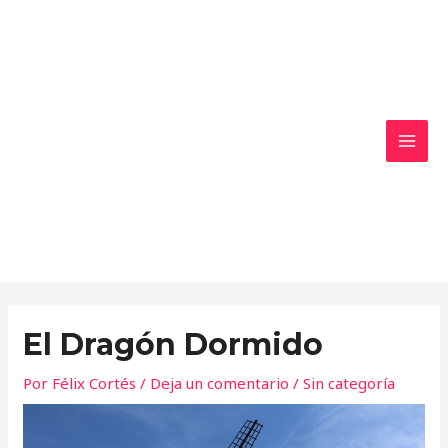
Ir
MAI
al
MEN
contenido
El Dragón Dormido
Por
Félix Cortés
/
Deja un comentario
/
Sin categoría