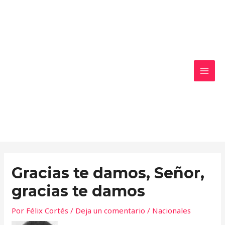
Ir
MAI
al
MEN
contenido
Gracias te damos, Señor,
gracias te damos
Por
Félix Cortés
/
Deja un comentario
/
Nacionales