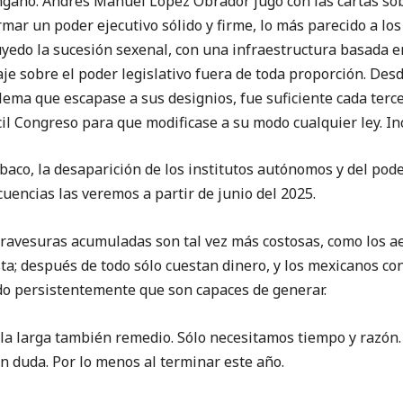
gaño. Andrés Manuel López Obrador jugó con las cartas sob
rmar un poder ejecutivo sólido y firme, lo más parecido a los
luyedo la sucesión sexenal, con una infraestructura basada e
aje sobre el poder legislativo fuera de toda proporción. De
lema que escapase a sus designios, fue suficiente cada terce
ócil Congreso para que modificase a su modo cualquier ley. In
baco, la desaparición de los institutos autónomos y del poder
uencias las veremos a partir de junio del 2025.
travesuras acumuladas son tal vez más costosas, como los a
sta; después de todo sólo cuestan dinero, y los mexicanos co
o persistentemente que son capaces de generar.
 la larga también remedio. Sólo necesitamos tiempo y razó
en duda. Por lo menos al terminar este año.