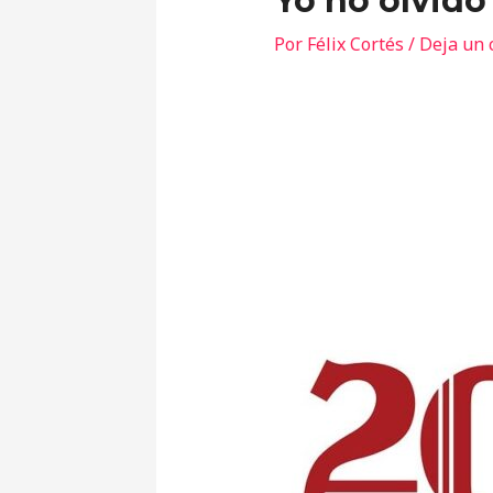
Yo no olvido
Por
Félix Cortés
/
Deja un 