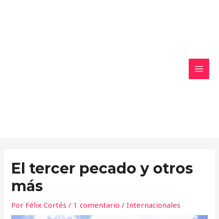
Ir
MAI
al
MEN
contenido
El tercer pecado y otros
más
Por
Félix Cortés
/
1 comentario
/
Internacionales