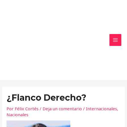
Ir
MAI
al
MEN
contenido
¿Flanco Derecho?
Por
Félix Cortés
/
Deja un comentario
/
Internacionales
,
Nacionales