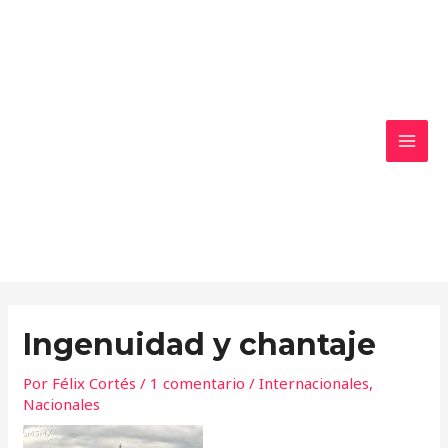
Ir
MAI
al
MEN
contenido
Ingenuidad y chantaje
Por
Félix Cortés
/
1 comentario
/
Internacionales
,
Nacionales