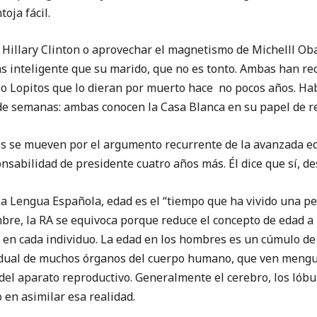
oja fácil.
 a Hillary Clinton o aprovechar el magnetismo de Michelll Ob
 inteligente que su marido, que no es tonto. Ambas han r
jo Lopitos que lo dieran por muerto hace no pocos años. Ha
de semanas: ambas conocen la Casa Blanca en su papel de re
s se mueven por el argumento recurrente de la avanzada ed
nsabilidad de presidente cuatro años más. Él dice que sí, de
la Lengua Española, edad es el “tiempo que ha vivido una pe
bre, la RA se equivoca porque reduce el concepto de edad a
en cada individuo. La edad en los hombres es un cúmulo de 
adual de muchos órganos del cuerpo humano, que ven mengua
del aparato reproductivo. Generalmente el cerebro, los lób
o en asimilar esa realidad.