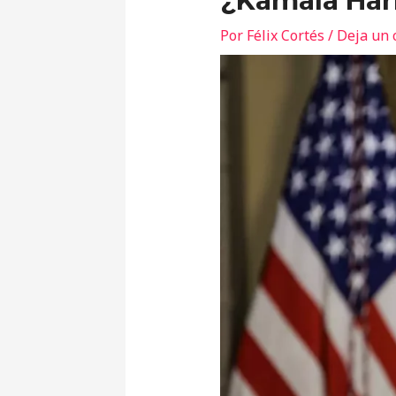
¿Kamala Har
Por
Félix Cortés
/
Deja un 