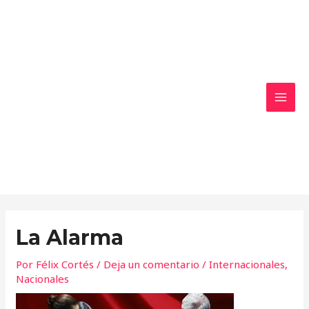
Ir
MAI
al
MEN
contenido
La Alarma
Por
Félix Cortés
/
Deja un comentario
/
Internacionales
,
Nacionales