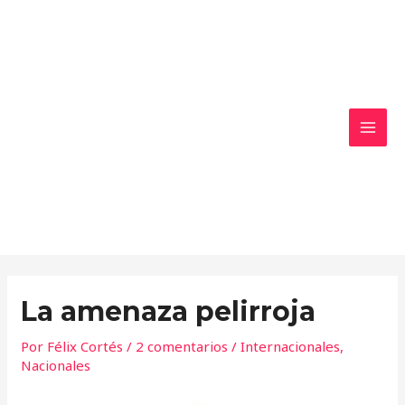
Ir
MAI
al
MEN
contenido
La amenaza pelirroja
Por
Félix Cortés
/
2 comentarios
/
Internacionales
,
Nacionales