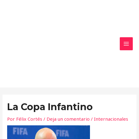
Ir
MAI
al
MEN
contenido
La Copa Infantino
Por
Félix Cortés
/
Deja un comentario
/
Internacionales