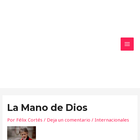
Ir
MAI
al
MEN
contenido
La Mano de Dios
Por
Félix Cortés
/
Deja un comentario
/
Internacionales