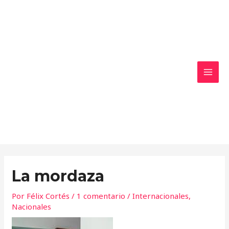
Ir
MAI
al
MEN
contenido
La mordaza
Por
Félix Cortés
/
1 comentario
/
Internacionales
,
Nacionales