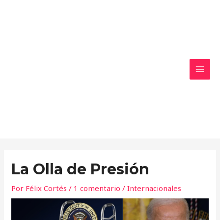
Ir
MAI
al
MEN
contenido
La Olla de Presión
Por
Félix Cortés
/
1 comentario
/
Internacionales