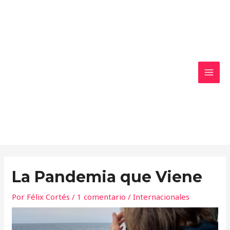
Ir
MAI
al
MEN
contenido
La Pandemia que Viene
Por
Félix Cortés
/
1 comentario
/
Internacionales