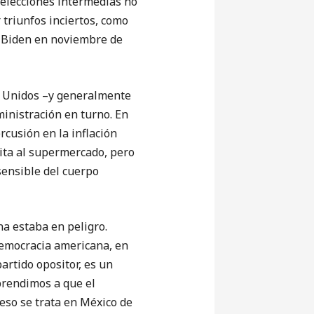
s elecciones intermedias no
triunfos inciertos, como
oe Biden en noviembre de
s Unidos –y generalmente
ministración en turno. En
rcusión en la inflación
ita al supermercado, pero
sensible del cuerpo
na estaba en peligro.
 democracia americana, en
artido opositor, es un
aprendimos a que el
 eso se trata en México de