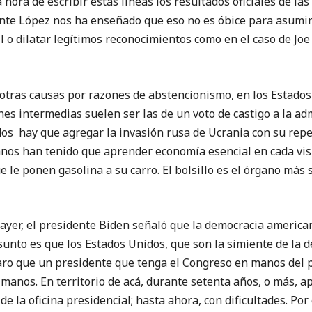
 hora de escribir estas líneas los resultados oficiales de la
ente López nos ha enseñado que eso no es óbice para asumir 
il o dilatar legítimos reconocimientos como en el caso de J
 otras causas por razones de abstencionismo, en los Estado
ones intermedias suelen ser las de un voto de castigo a la ad
dos hay que agregar la invasión rusa de Ucrania con su repe
nos han tenido que aprender economía esencial en cada vis
 le ponen gasolina a su carro. El bolsillo es el órgano más 
 ayer, el presidente Biden señaló que la democracia america
asunto es que los Estados Unidos, que son la simiente de la
laro que un presidente que tenga el Congreso en manos del p
 manos. En territorio de acá, durante setenta años, o más, 
e la oficina presidencial; hasta ahora, con dificultades. Por