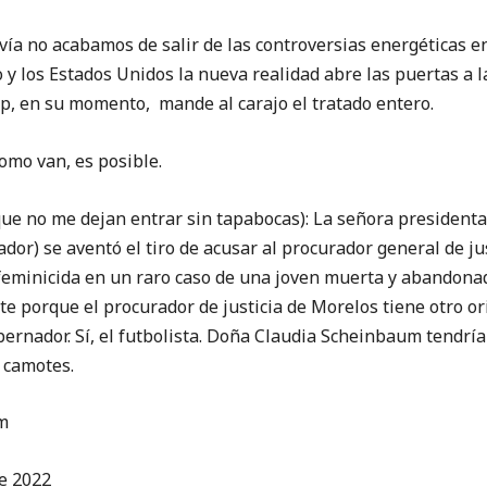
ía no acabamos de salir de las controversias energéticas en
 y los Estados Unidos la nueva realidad abre las puertas a l
p, en su momento, mande al carajo el tratado entero.
como van, es posible.
no me dejan entrar sin tapabocas): La señora presidenta 
dor) se aventó el tiro de acusar al procurador general de jus
eminicida en un raro caso de una joven muerta y abandonada
e porque el procurador de justicia de Morelos tiene otro orig
ernador. Sí, el futbolista. Doña Claudia Scheinbaum tendría
s camotes.
m
e 2022