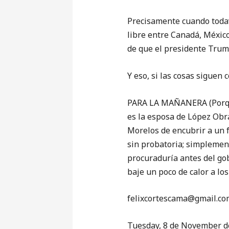
Precisamente cuando todav
libre entre Canadá, México
de que el presidente Trum
Y eso, si las cosas siguen 
PARA LA MAÑANERA (Porque 
es la esposa de López Obra
Morelos de encubrir a un f
sin probatoria; simplement
procuraduría antes del gob
baje un poco de calor a lo
‎felixcortescama@gmail.co
Tuesday, 8 de November d