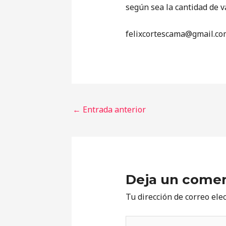
según sea la cantidad de v
‎felixcortescama@gmail.co
←
Entrada anterior
Deja un comen
Tu dirección de correo ele
Escribe