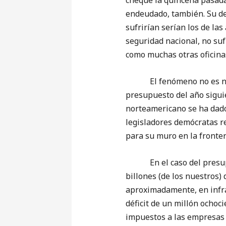
cheque la quincena pasada
endeudado, también. Su deu
sufrirían serían los de las 
seguridad nacional, no suf
como muchas otras oficina
El fenómeno no es nuevo 
presupuesto del año siguie
norteamericano se ha dado 
legisladores demócratas r
para su muro en la fronte
En el caso del presupuest
billones (de los nuestros)
aproximadamente, en infra
déficit de un millón ochoci
impuestos a las empresas 