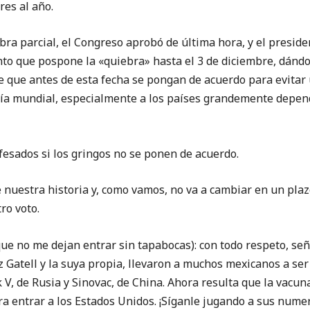
res al año.
arcial, el Congreso aprobó de última hora, y el presiden
to que pospone la «quiebra» hasta el 3 de diciembre, dándol
 que antes de esta fecha se pongan de acuerdo para evitar
mía mundial, especialmente a los países grandemente depend
dos si los gringos no se ponen de acuerdo.
stra historia y, como vamos, no va a cambiar en un plazo
ro voto.
no me dejan entrar sin tapabocas): con todo respeto, seño
 Gatell y la suya propia, llevaron a muchos mexicanos a ser
V, de Rusia y Sinovac, de China. Ahora resulta que la vacun
ra entrar a los Estados Unidos. ¡Síganle jugando a sus numeri