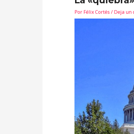
La «quiebra»
Por
Félix Cortés
/
Deja un 