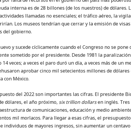
 por falta de recursos en el gobierno del país más poderos
da interna es de 28 billones (de los nuestros) de dólares. 
actividades llamadas no esenciales; el tráfico aéreo, la vigila
rirían. Los museos tendrían que cerrar y la emisión de visas
s del gobierno.
y sucede cíclicamente cuando el Congreso no se pone de
nte sometido por el presidente. Desde 1981 la paralización
14 veces; a veces el paro duró un día, a veces más de un mes
ehusaron aprobar cinco mil setecientos millones de dólare
ra con México.
o del 2022 son importantes las cifras. El presidente Bid
 de dólares, el año próximo,
six trillion dollars
en inglés. Tres
estructura de comunicaciones, educación y medio ambiente. 
entos mil morlacos. Para llegar a esas cifras, el presupuesto
e individuos de mayores ingresos, sin aumentar un centavo f