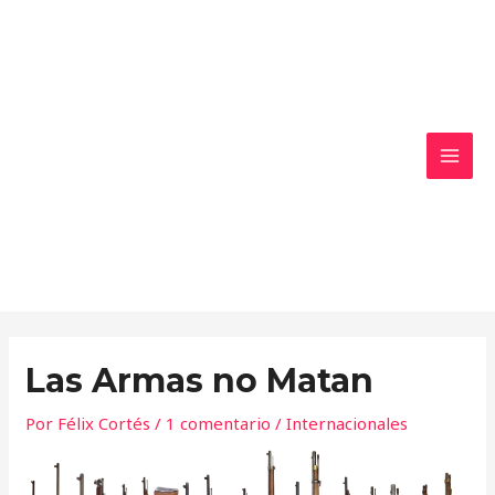
Ir
MAI
al
MEN
contenido
Las Armas no Matan
Por
Félix Cortés
/
1 comentario
/
Internacionales