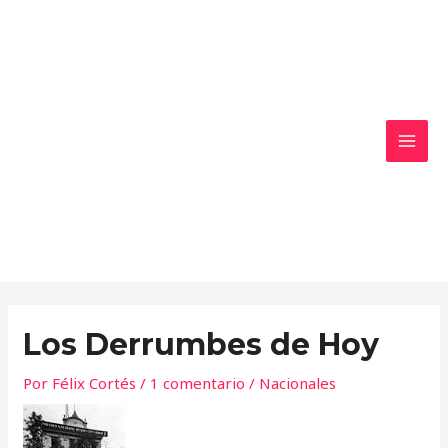
Ir
MAI
al
MEN
contenido
Los Derrumbes de Hoy
Por
Félix Cortés
/
1 comentario
/
Nacionales