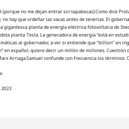
e no me dejan entrar sin tapabocas):Como dice Protágo
o hay que ordeñar las vacas antes de tenerlas. El gobern
gigantesca planta de energía eléctrica fotovoltaica de Ibe
dota planta Tesla. La generadora de energía “está en estudio
máticas al gobernador, a ver si entiende que “billion” en ing
n” en español, quiere decir un millón de millones. Cuestión d
Marx Arriaga.Samuel confunde con frecuencia los términos. 
m
e 2023