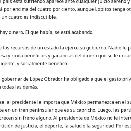
 el país está sufriendo aparece ante cualquier juicio sereno 
stá por encima del cuatro por ciento, aunque Lopitos tenga ot
 un cuatro es indiscutible.
dinero. El que había, se está acabando.
 recursos de un estado la ejerce su gobierno. Nadie le p
 y rinda beneficios y ganancias del dinero que se le encar
ligente, y socialmente benéfico.
bernar de López Obrador ha obligado a que el gasto privi
 todas las demás.
al presidente le importa que México permanezca en el s
te en un tren peninsular que es su capricho. Luego, las parti
recen sin freno alguno. Al presidente de México no le intere
rtición de justicia, el deporte, la salud o la seguridad. Por es