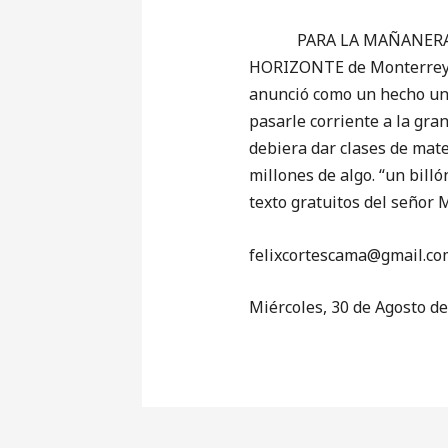
PARA LA MAÑANERA (porqu
HORIZONTE de Monterrey, n
anunció como un hecho una 
pasarle corriente a la gran
debiera dar clases de mate
millones de algo. “un billó
texto gratuitos del señor 
‎felixcortescama@gmail.co
Miércoles, 30 de Agosto d