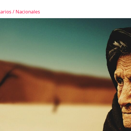
o
arios
/
Nacionales