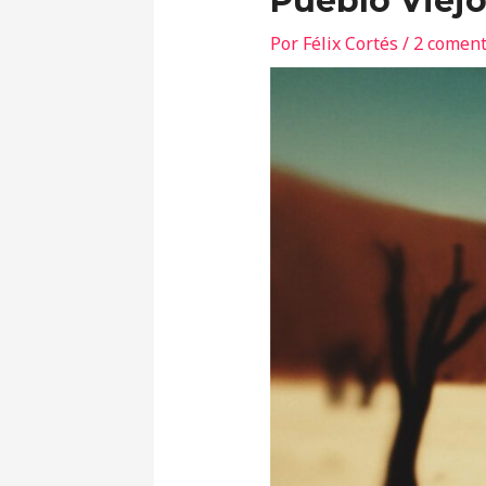
Pueblo Viej
Por
Félix Cortés
/
2 coment