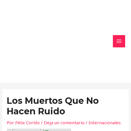
Ir
MAI
al
MEN
contenido
Los Muertos Que No
Hacen Ruido
Por
Félix Cortés
/
Deja un comentario
/
Internacionales