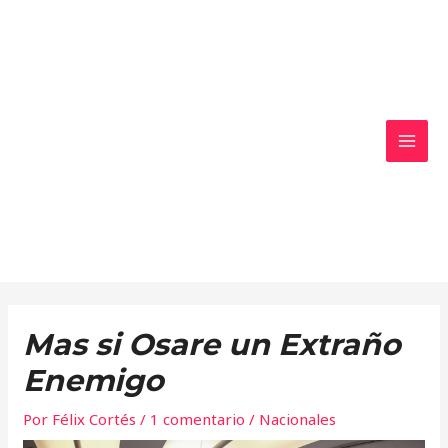
Ir
MAI
al
MEN
contenido
Mas si Osare un Extraño
Enemigo
Por
Félix Cortés
/
1 comentario
/
Nacionales