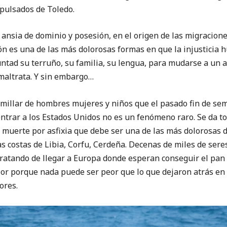
xpulsados de Toledo.
a de dominio y posesión, en el origen de las migraciones 
ón es una de las más dolorosas formas en que la injusticia 
untad su terruño, su familia, su lengua, para mudarse a u
e maltrata. Y sin embargo…
ar de hombres mujeres y niños que el pasado fin de sem
ntrar a los Estados Unidos no es un fenómeno raro. Se da to
 muerte por asfixia que debe ser una de las más dolorosas d
as costas de Libia, Corfu, Cerdeña. Decenas de miles de se
atando de llegar a Europa donde esperan conseguir el pan 
jor porque nada puede ser peor que lo que dejaron atrás en 
ores.