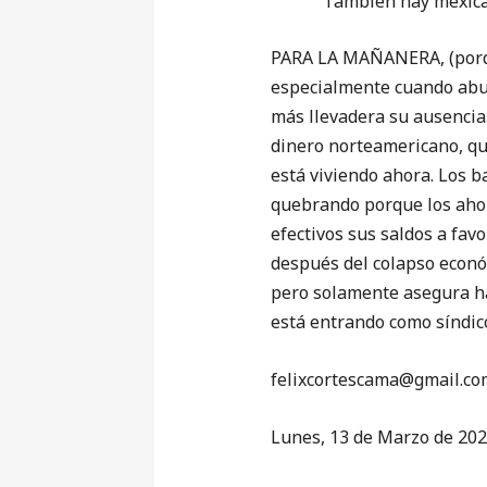
También hay mexican
PARA LA MAÑANERA, (porque
especialmente cuando abun
más llevadera su ausencia.
dinero norteamericano, qu
está viviendo ahora. Los b
quebrando porque los ahor
efectivos sus saldos a favo
después del colapso económ
pero solamente asegura has
está entrando como síndic
‎felixcortescama@gmail.co
Lunes, 13 de Marzo de 20