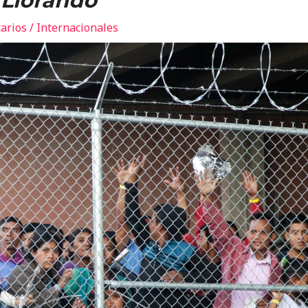
a Llorando
arios
/
Internacionales