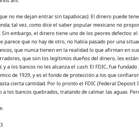
os ahí.
 no me dejan entrar sin tapabocas): El dinero puede tene
da; tal vez, como dice el saber popular mexicano no proporc
 Sin embargo, el dinero tiene uno de los peores defectos: el
e parece que no hay de otro, no había pasado por una situa
ancos, que nunca tienen en la realidad lo que afirman en su
radores, que son los legítimos dueños del dinero, les están
r, y a los bancos no les alcanza el
cash
. El FDIC, fue fundado
ico de 1929, y es el fondo de protección a los que confiaron
ta cierta cantidad. Por lo pronto el FDIC (Federal Deposit
o a los bancos quebrados, tratando de calmar las aguas. Per
m
23