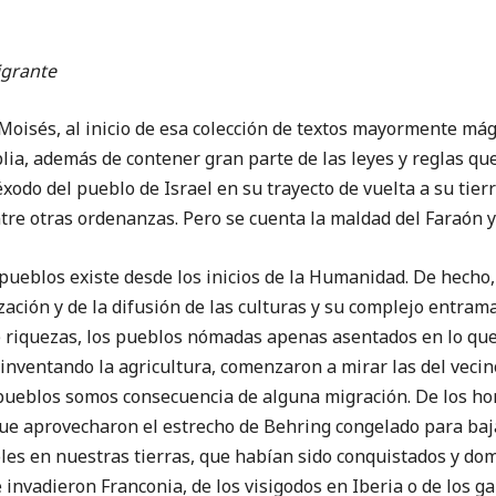
igrante
és, al inicio de esa colección de textos mayormente mági
ia, además de contener gran parte de las leyes y reglas qu
éxodo del pueblo de Israel en su trayecto de vuelta a su tier
re otras ordenanzas. Pero se cuenta la maldad del Faraón y 
los existe desde los inicios de la Humanidad. De hecho, l
lización y de la difusión de las culturas y su complejo entra
de riquezas, los pueblos nómadas apenas asentados en lo que
inventando la agricultura, comenzaron a mirar las del vecino
pueblos somos consecuencia de alguna migración. De los h
que aprovecharon el estrecho de Behring congelado para baj
les en nuestras tierras, que habían sido conquistados y do
 invadieron Franconia, de los visigodos en Iberia o de los ga