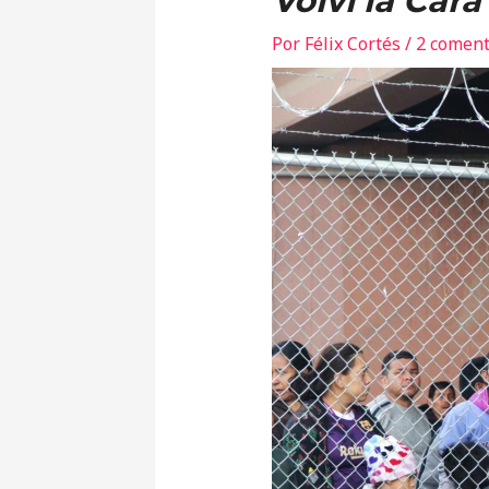
Volví la Car
Por
Félix Cortés
/
2 coment